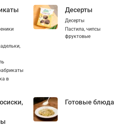
икаты
Десерты
Десерты
реники
Пастила, чипсы
фруктовые
кадельки,
ль
фабрикаты
ка в
сосиски,
Готовые блюда
сы