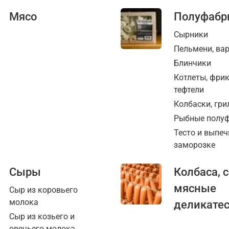
Мясо
Полуфабр
Сырники
Пельмени, ва
Блинчики
Котлеты, фри
тефтели
Колбаски, гри
Рыбные полу
Тесто и выпеч
заморозке
Сыры
Колбаса, 
мясные
Сыр из коровьего
молока
деликате
Сыр из козьего и
овечьего молока