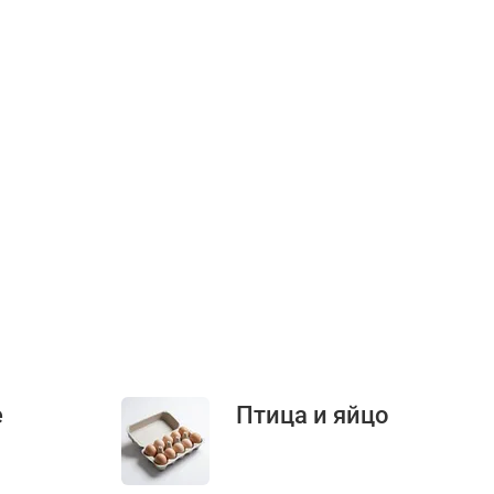
е
Птица и яйцо