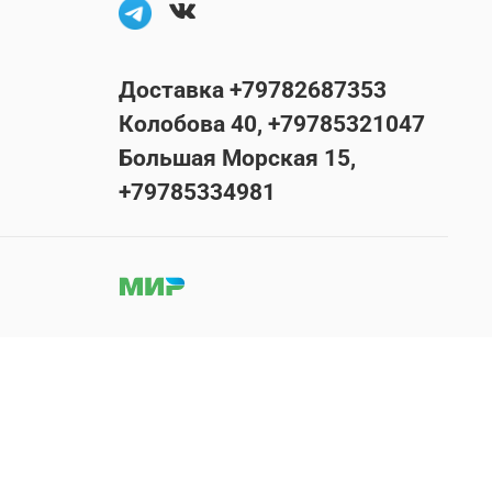
Доставка +79782687353
Колобова 40, +79785321047
Большая Морская 15,
+79785334981