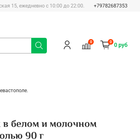
 Большая Морская 15, ежедневно с 10:00 до 22:00.
+79782687353
0
0
0 руб
евастополе.
х в белом и молочном
олью 90 г