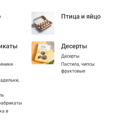
е
Птица и яйцо
икаты
Десерты
Десерты
реники
Пастила, чипсы
фруктовые
кадельки,
ль
фабрикаты
ка в