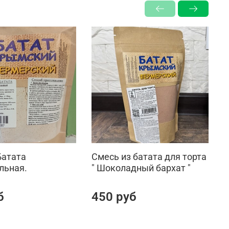
Батата
Смесь из батата для торта
С
льная.
" Шоколадный бархат "
"
б
450 руб