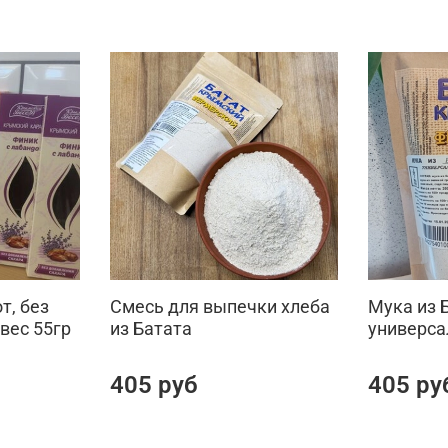
т, без
Смесь для выпечки хлеба
Мука из 
 вес 55гр
из Батата
универса
405 руб
405 ру