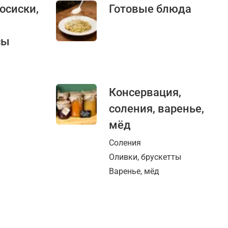
сосиски,
Готовые блюда
сы
Консервация,
соления, варенье,
мёд
Соления
Оливки, брускетты
Варенье, мёд