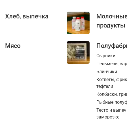
Хлеб, выпечка
Молочны
продукты
Мясо
Полуфабр
Сырники
Пельмени, ва
Блинчики
Котлеты, фри
тефтели
Колбаски, гри
Рыбные полу
Тесто и выпеч
заморозке